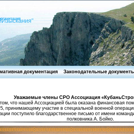
организация
йИзыскания"
мативная документация
Законодательные документ
Уважаемые члены СРО Ассоциация «КубаньСтро
том, что нашей Ассоциацией была оказана финансовая пом
, принимающему участие в специальной военной операции 
ации поступило благодарственное письмо от имени команд
полковника А. Бойко.