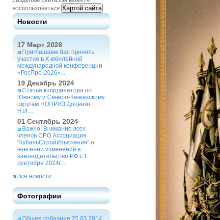
разделам сайта Вы можете
Картой сайта
воспользоваться
Новости
17 Март 2026
Приглашаем Вас принять
участие в X юбилейной
международной конференции
«РосПро-2026»...
19 Декабрь 2024
Статья координатора по
Южному и Северо-Кавказскому
округам НОПРИЗ Доценко
Н.И....
01 Сентябрь 2024
Важно! Внимание всех
членов СРО Ассоциация
"КубаньСтройИзыскания" о
внесении изменений в
законодательство РФ с 1
сентября 2024г....
Все новости
Фотографии
Общее собрание 25.03.2014