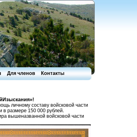
ы
Для членов
Контакты
йИзыскания»!
ощь личному составу войсковой части
в размере 150 000 рублей.
ира вышеназванной войсковой части